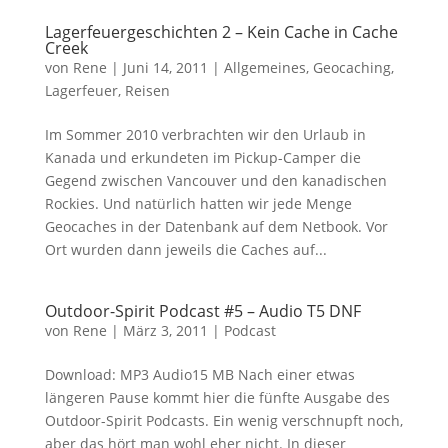
Lagerfeuergeschichten 2 – Kein Cache in Cache
Creek
von
Rene
|
Juni 14, 2011
|
Allgemeines
,
Geocaching
,
Lagerfeuer
,
Reisen
Im Sommer 2010 verbrachten wir den Urlaub in
Kanada und erkundeten im Pickup-Camper die
Gegend zwischen Vancouver und den kanadischen
Rockies. Und natürlich hatten wir jede Menge
Geocaches in der Datenbank auf dem Netbook. Vor
Ort wurden dann jeweils die Caches auf...
Outdoor-Spirit Podcast #5 – Audio T5 DNF
von
Rene
|
März 3, 2011
|
Podcast
Download: MP3 Audio15 MB Nach einer etwas
längeren Pause kommt hier die fünfte Ausgabe des
Outdoor-Spirit Podcasts. Ein wenig verschnupft noch,
aber das hört man wohl eher nicht. In dieser