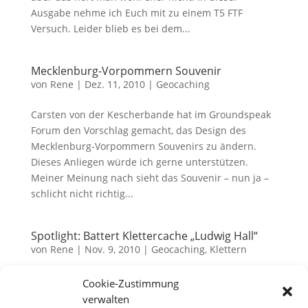
Ausgabe nehme ich Euch mit zu einem T5 FTF
Versuch. Leider blieb es bei dem...
Mecklenburg-Vorpommern Souvenir
von
Rene
|
Dez. 11, 2010
|
Geocaching
Carsten von der Kescherbande hat im Groundspeak
Forum den Vorschlag gemacht, das Design des
Mecklenburg-Vorpommern Souvenirs zu ändern.
Dieses Anliegen würde ich gerne unterstützen.
Meiner Meinung nach sieht das Souvenir – nun ja –
schlicht nicht richtig...
Spotlight: Battert Klettercache „Ludwig Hall“
von
Rene
|
Nov. 9, 2010
|
Geocaching
,
Klettern
Den versprochenen zweiten Teil unseres Ausfluges
Cookie-Zustimmung
in die Berge Anfang Oktober möchte ich direkt mit
verwalten