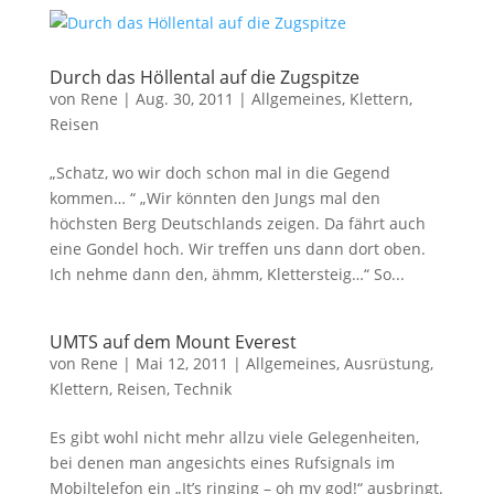
Durch das Höllental auf die Zugspitze
von
Rene
|
Aug. 30, 2011
|
Allgemeines
,
Klettern
,
Reisen
„Schatz, wo wir doch schon mal in die Gegend
kommen… “ „Wir könnten den Jungs mal den
höchsten Berg Deutschlands zeigen. Da fährt auch
eine Gondel hoch. Wir treffen uns dann dort oben.
Ich nehme dann den, ähmm, Klettersteig…“ So...
UMTS auf dem Mount Everest
von
Rene
|
Mai 12, 2011
|
Allgemeines
,
Ausrüstung
,
Klettern
,
Reisen
,
Technik
Es gibt wohl nicht mehr allzu viele Gelegenheiten,
bei denen man angesichts eines Rufsignals im
Mobiltelefon ein „It’s ringing – oh my god!“ ausbringt.