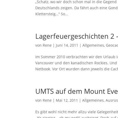
„Schatz, wo wir doch schon mal in die Gegen
Deutschlands zeigen. Da fährt auch eine Gond
Klettersteig…“ So...
Lagerfeuergeschichten 2 
von
Rene
|
Juni 14, 2011
|
Allgemeines
,
Geoca
Im Sommer 2010 verbrachten wir den Urlaub 
Vancouver und den kanadischen Rockies. Und 
Netbook. Vor Ort wurden dann jeweils die Cach
UMTS auf dem Mount Eve
von
Rene
|
Mai 12, 2011
|
Allgemeines
,
Ausrü
Es gibt wohl nicht mehr allzu viele Gelegenhe
„It’s ringing – oh my god!“ ausbringt. Doch a