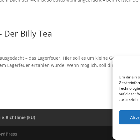
 Der Billy Tea
 ausgedacht – das Lagerfeuer. Hier soll es um kleine Geschichten 
nem Lagerfeuer erzählen würde. Wenn möglich, soll die Geschichte
Um dir ein 
Geräteinfor
Technologie
auf dieser 
zurückziehs
Akze
e-Richtlinie (EU)
rdPress