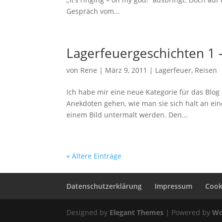
Gespräch vom...
Lagerfeuergeschichten 1 –
von
Rene
|
März 9, 2011
|
Lagerfeuer
,
Reisen
Ich habe mir eine neue Kategorie für das Blog
Anekdoten gehen, wie man sie sich halt an ei
einem Bild untermalt werden. Den...
« Ältere Einträge
Datenschutzerklärung
Impressum
Cooki
Designed by
Elegant Themes
| Powered by
Wo