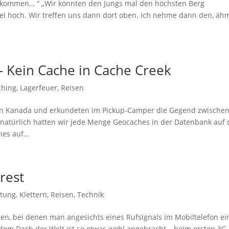
d kommen… “ „Wir könnten den Jungs mal den höchsten Berg
el hoch. Wir treffen uns dann dort oben. Ich nehme dann den, äh
– Kein Cache in Cache Creek
ching
,
Lagerfeuer
,
Reisen
in Kanada und erkundeten im Pickup-Camper die Gegend zwische
natürlich hatten wir jede Menge Geocaches in der Datenbank auf
es auf...
rest
stung
,
Klettern
,
Reisen
,
Technik
iten, bei denen man angesichts eines Rufsignals im Mobiltelefon ei
uf dem Dach der Welt ist so etwas wohl angebracht – beim ersten 3G