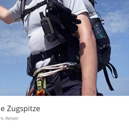
ie Zugspitze
rn
,
Reisen