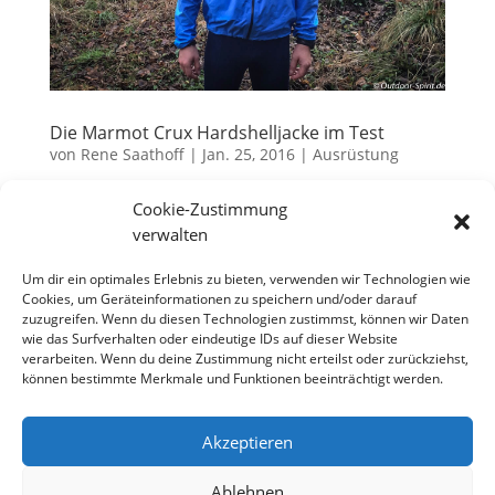
Die Marmot Crux Hardshelljacke im Test
von
Rene Saathoff
|
Jan. 25, 2016
|
Ausrüstung
Manche Tests brauchen ein wenig länger, bis man
Cookie-Zustimmung
der Meinung ist, etwas substantielles zum Produkt
verwalten
schreiben zu können. Bei der Marmot Crux war dies
nun der Fall, was unter anderem daran gelegen hat,
Um dir ein optimales Erlebnis zu bieten, verwenden wir Technologien wie
Cookies, um Geräteinformationen zu speichern und/oder darauf
dass ich die Jacke eigentlich für einen ganz
zuzugreifen. Wenn du diesen Technologien zustimmst, können wir Daten
speziellen...
wie das Surfverhalten oder eindeutige IDs auf dieser Website
verarbeiten. Wenn du deine Zustimmung nicht erteilst oder zurückziehst,
können bestimmte Merkmale und Funktionen beeinträchtigt werden.
« Ältere Einträge
Akzeptieren
Datenschutzerklärung
Impressum
Cookie-Richtlinie (EU)
Ablehnen