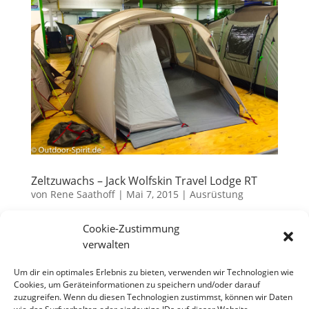
Zeltzuwachs – Jack Wolfskin Travel Lodge RT
von
Rene Saathoff
|
Mai 7, 2015
|
Ausrüstung
Der Gedanke gärte schon eine Weile in meinem Hirn.
Cookie-Zustimmung
Willst Du noch eine Saison mit dem jetzigen
verwalten
Familienzelt auf Tour gehen oder ist jetzt der richtige
Zeitpunkt, um sich ein neues zu kaufen?
Um dir ein optimales Erlebnis zu bieten, verwenden wir Technologien wie
Cookies, um Geräteinformationen zu speichern und/oder darauf
Wohlgemerkt, unsere Familien-Camp-Saison startet
zuzugreifen. Wenn du diesen Technologien zustimmst, können wir Daten
zu Christi Himmelfahrt in...