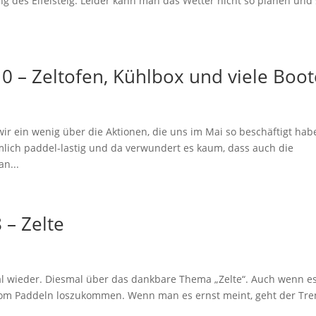
g des Eifelsteig. Leider kann man das Wetter nicht so planen und
0 – Zeltofen, Kühlbox und viele Boot
 ein wenig über die Aktionen, die uns im Mai so beschäftigt hab
mlich paddel-lastig und da verwundert es kaum, dass auch die
an...
 – Zelte
 wieder. Diesmal über das dankbare Thema „Zelte“. Auch wenn e
nz vom Paddeln loszukommen. Wenn man es ernst meint, geht der Tr