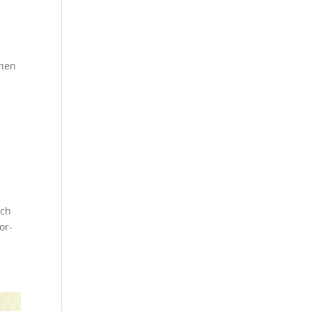
chen
och
or-