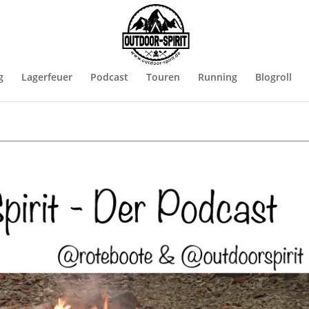
g
Lagerfeuer
Podcast
Touren
Running
Blogroll