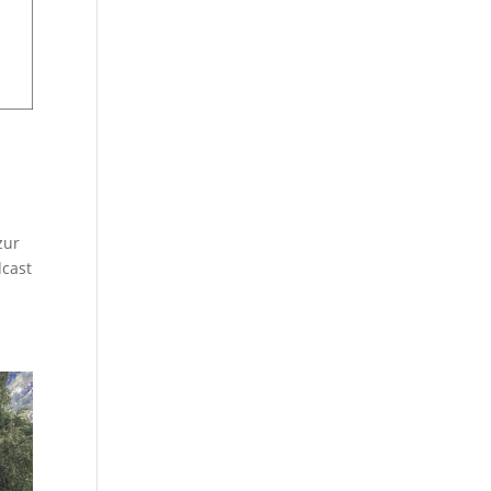
zur
dcast