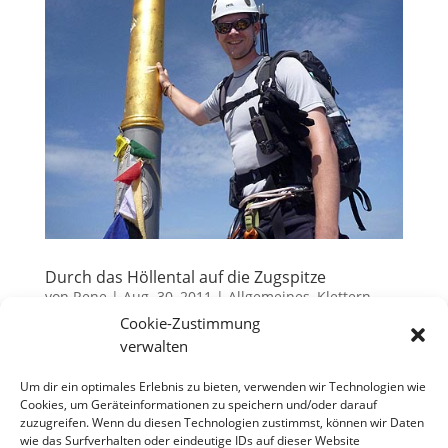
Durch das Höllental auf die Zugspitze
von
Rene
|
Aug. 30, 2011
|
Allgemeines
,
Klettern
,
Reisen
Cookie-Zustimmung
verwalten
„Schatz, wo wir doch schon mal in die Gegend
kommen… “ „Wir könnten den Jungs mal den
Um dir ein optimales Erlebnis zu bieten, verwenden wir Technologien wie
Cookies, um Geräteinformationen zu speichern und/oder darauf
höchsten Berg Deutschlands zeigen. Da fährt auch
zuzugreifen. Wenn du diesen Technologien zustimmst, können wir Daten
eine Gondel hoch. Wir treffen uns dann dort oben.
wie das Surfverhalten oder eindeutige IDs auf dieser Website