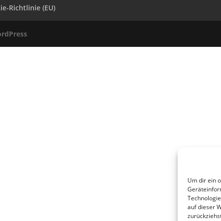
e-Richtlinie (EU)
rdPress
Um dir ein 
Geräteinfor
Technologie
auf dieser 
zurückziehs