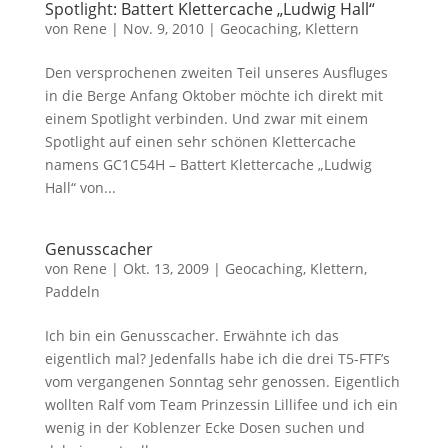
Spotlight: Battert Klettercache „Ludwig Hall“
von
Rene
|
Nov. 9, 2010
|
Geocaching
,
Klettern
Den versprochenen zweiten Teil unseres Ausfluges
in die Berge Anfang Oktober möchte ich direkt mit
einem Spotlight verbinden. Und zwar mit einem
Spotlight auf einen sehr schönen Klettercache
namens GC1C54H – Battert Klettercache „Ludwig
Hall“ von...
Genusscacher
von
Rene
|
Okt. 13, 2009
|
Geocaching
,
Klettern
,
Paddeln
Ich bin ein Genusscacher. Erwähnte ich das
eigentlich mal? Jedenfalls habe ich die drei T5-FTF’s
vom vergangenen Sonntag sehr genossen. Eigentlich
wollten Ralf vom Team Prinzessin Lillifee und ich ein
wenig in der Koblenzer Ecke Dosen suchen und