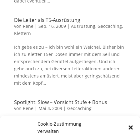
dabei eventuell...
Die Leiter als T5-Ausrüstung
von
Rene
|
Sep. 16, 2009
|
Ausrüstung
,
Geocaching
,
Klettern
Ich gebe es zu – ich bin wohl ein Weichei. Bisher bin
ich zu Kletter-T5er-Dosen immer mit dem Seil und
entsprechendem Geraffel aufgestiegen. Und ich
gebe auch zu, bei diversen Leiteraktionen anderer
mindestens amüsiert, meist aber geringschätzend
mit dem Kopf...
Spotlight: Slow – Vorsicht Stufe + Bonus
von
Rene
|
Mai 4, 2009
|
Geocaching
Heute möchte ich mal wieder einen Cache im
Cookie-Zustimmung
Spotlight erleuchten lassen, der mir sehr gut
verwalten
gefallen hat. Und zwar geht es eigentlich um zwei