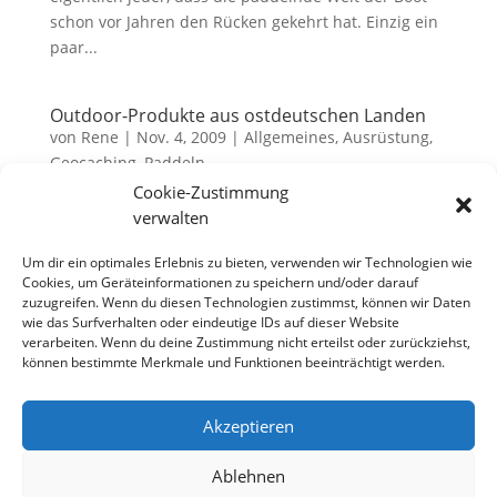
schon vor Jahren den Rücken gekehrt hat. Einzig ein
paar...
Outdoor-Produkte aus ostdeutschen Landen
von
Rene
|
Nov. 4, 2009
|
Allgemeines
,
Ausrüstung
,
Geocaching
,
Paddeln
Cookie-Zustimmung
Zwanzig Jahre ist nun also der Fall der Mauer her
verwalten
und obwohl ich für Ostalgie? nun überhaubt nichts
übrig habe, ist mir im Auto der Gedanke gekommen,
Um dir ein optimales Erlebnis zu bieten, verwenden wir Technologien wie
Cookies, um Geräteinformationen zu speichern und/oder darauf
ob es denn ostdeutsche Outdoor-Produkte gibt, die
zuzugreifen. Wenn du diesen Technologien zustimmst, können wir Daten
sich auch heute noch am Markt behaupten. Ehrlich
wie das Surfverhalten oder eindeutige IDs auf dieser Website
gesagt sieht es...
verarbeiten. Wenn du deine Zustimmung nicht erteilst oder zurückziehst,
können bestimmte Merkmale und Funktionen beeinträchtigt werden.
Akzeptieren
Datenschutzerklärung
Impressum
Cookie-Richtlinie (EU)
Ablehnen