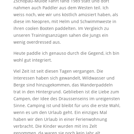
Zschopau-Mulde Fahrt fand 1989 statt und dort
nahmen auch Paddler aus dem Westen teil. Ich
weiss noch, wie wir uns köstlich amüsiert haben, als
diese im Neopren, mit Helm und Schwimmweste in
ihren coolen Booten paddelten. Im Vergleich zu
unseren Trainingsanzügen sahen die Jungs ein
wenig overdressed aus.
Heute paddle ich genauso durch die Gegend, ich bin
wohl gut integriert.
Viel Zeit ist seit diesen Tagen vergangen. Die
Interessen haben sich gewandelt, Wildwasser und
Berge sind hinzugekommen, das Wanderpaddeln
trat in den Hintergrund. Geblieben ist die Liebe zum
Campen, der Idee des Draussenseins im ureigensten
Sinne. Camping ist und bleibt für uns die erste Wahl,
wenn es um den Urlaub geht. Ein einziges Mal
haben wir den Urlaub in einer Ferienwohnung
verbracht. Die Kinder wurden mit ins Zelt
genommen, da waren sie noch kein Jahr alt.