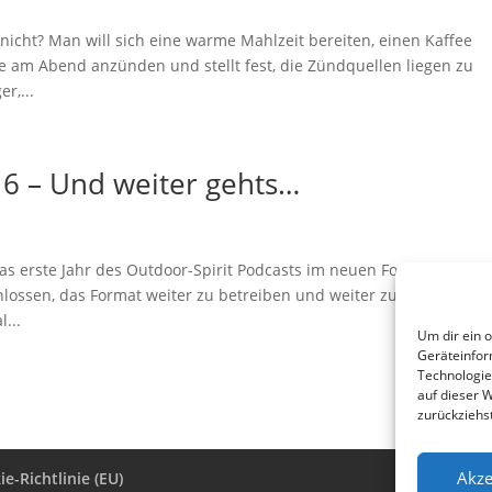
nicht? Man will sich eine warme Mahlzeit bereiten, einen Kaffee
e am Abend anzünden und stellt fest, die Zündquellen liegen zu
r,...
16 – Und weiter gehts…
 erste Jahr des Outdoor-Spirit Podcasts im neuen Format mit Rob
ossen, das Format weiter zu betreiben und weiter zu entwickeln.
...
Um dir ein 
Geräteinfor
Technologie
auf dieser 
zurückziehs
Akze
e-Richtlinie (EU)