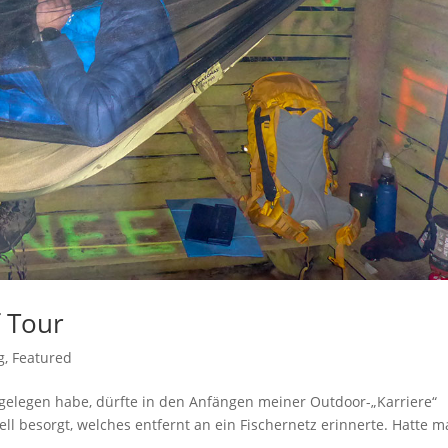
 Tour
g
,
Featured
 gelegen habe, dürfte in den Anfängen meiner Outdoor-„Karriere“
ll besorgt, welches entfernt an ein Fischernetz erinnerte. Hatte 