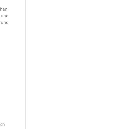
hen.
t und
Pfund
ich