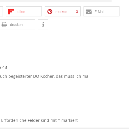
teilen
merken
3
E-Mail
drucken
9:48
auch begeisterter DO Kocher, das muss ich mal
.
Erforderliche Felder sind mit
*
markiert