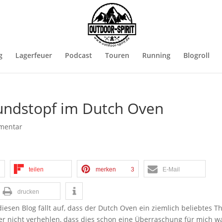
g
Lagerfeuer
Podcast
Touren
Running
Blogroll
fundstopf im Dutch Oven
mentar
teilen
merken
3
E-Mail
drucken
 diesen Blog fällt auf, dass der Dutch Oven ein ziemlich beliebtes 
ber nicht verhehlen, dass dies schon eine Überraschung für mich w