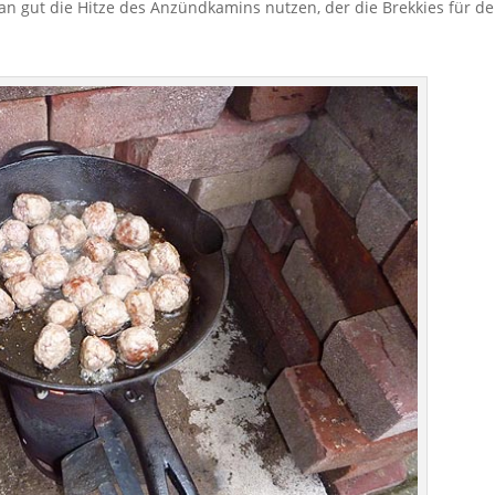
an gut die Hitze des Anzündkamins nutzen, der die Brekkies für d