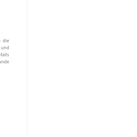
 die
r und
alls
tunde