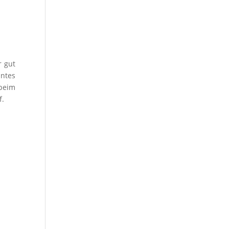
r gut
antes
 beim
f.