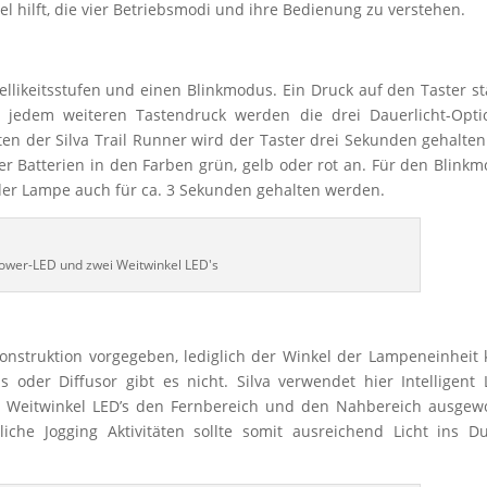
tel hilft, die vier Betriebsmodi und ihre Bedienung zu verstehen.
likeitsstufen und einen Blinkmodus. Ein Druck auf den Taster st
t jedem weiteren Tastendruck werden die drei Dauerlicht-Opti
n der Silva Trail Runner wird der Taster drei Sekunden gehalten
r Batterien in den Farben grün, gelb oder rot an. Für den Blink
der Lampe auch für ca. 3 Sekunden gehalten werden.
ower-LED und zwei Weitwinkel LED's
onstruktion vorgegeben, lediglich der Winkel der Lampeneinheit
 oder Diffusor gibt es nicht. Silva verwendet hier Intelligent 
i Weitwinkel LED’s den Fernbereich und den Nahbereich ausgew
iche Jogging Aktivitäten sollte somit ausreichend Licht ins D