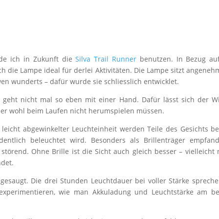
de ich in Zukunft die
Silva Trail Runner
benutzen. In Bezug auf
h die Lampe ideal für derlei Aktivitäten. Die Lampe sitzt angene
en wunderts – dafür wurde sie schliesslich entwicklet.
t geht nicht mal so eben mit einer Hand. Dafür lässt sich der W
 aber wohl beim Laufen nicht herumspielen müssen.
i leicht abgewinkelter Leuchteinheit werden Teile des Gesichts be
rdentlich beleuchtet wird. Besonders als Brillenträger empfan
 störend. Ohne Brille ist die Sicht auch gleich besser – vielleicht 
det.
 gesaugt. Die drei Stunden Leuchtdauer bei voller Stärke sprech
 experimentieren, wie man Akkuladung und Leuchtstärke am be