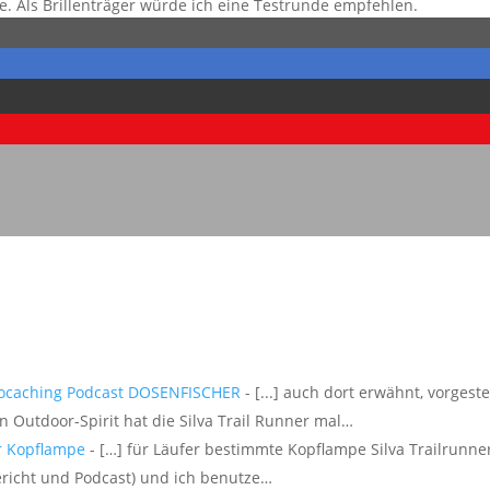
. Als Brillenträger würde ich eine Testrunde empfehlen.
eocaching Podcast DOSENFISCHER
- [...] auch dort erwähnt, vorgeste
n Outdoor-Spirit hat die Silva Trail Runner mal…
er Kopflampe
- […] für Läufer bestimmte Kopflampe Silva Trailrunne
richt und Podcast) und ich benutze…