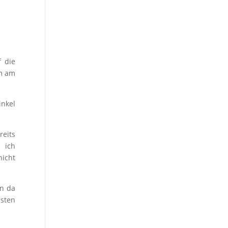
 die
hm am
inkel
reits
d ich
nicht
en da
sten