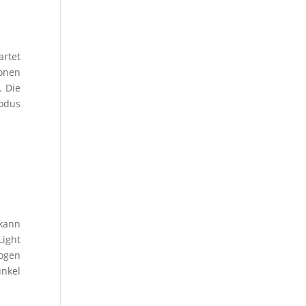
artet
onen
. Die
modus
 kann
Light
ogen
unkel