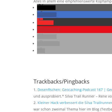
Alles in allem eine empfehlenswerte Kopflampe
teilen
teilen
teilen
merken
E-Mail
drucken
Trackbacks/Pingbacks
Dosenfischen: Geocaching-Podcast 167 | G
und ausprobiert.* Silva Trail Runner – Rene vo
Kleiner Hack verbessert die Silva Trailrunn
war schon zweimal Thema hier im Blog (Testbe