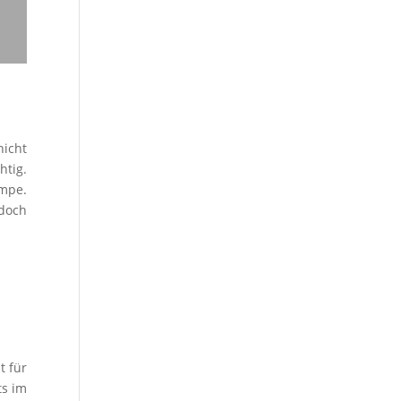
nicht
htig.
mpe.
doch
t für
ts im