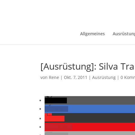
Allgemeines
Ausrüstun
[Ausrüstung]: Silva Tr
von
Rene
|
Okt. 7, 2011
|
Ausrüstung
|
0 Kom
teilen
teilen
teilen
merken