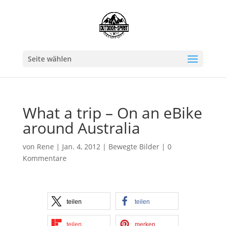
Seite wählen
What a trip – On an eBike
around Australia
von
Rene
|
Jan. 4, 2012
|
Bewegte Bilder
|
0
Kommentare
teilen
teilen
teilen
merken