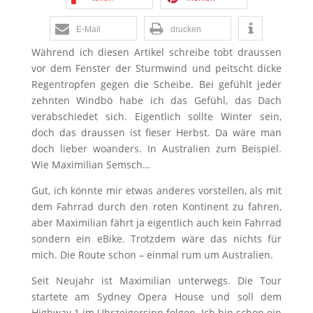
E-Mail
drucken
Während ich diesen Artikel schreibe tobt draussen
vor dem Fenster der Sturmwind und peitscht dicke
Regentropfen gegen die Scheibe. Bei gefühlt jeder
zehnten Windbö habe ich das Gefühl, das Dach
verabschiedet sich. Eigentlich sollte Winter sein,
doch das draussen ist fieser Herbst. Da wäre man
doch lieber woanders. In Australien zum Beispiel.
Wie Maximilian Semsch…
Gut, ich könnte mir etwas anderes vorstellen, als mit
dem Fahrrad durch den roten Kontinent zu fahren,
aber Maximilian fährt ja eigentlich auch kein Fahrrad
sondern ein eBike. Trotzdem wäre das nichts für
mich. Die Route schon – einmal rum um Australien.
Seit Neujahr ist Maximilian unterwegs. Die Tour
startete am Sydney Opera House und soll dem
Highway 1 im Uhrzeigersinn folgen. Ich bin schon ein