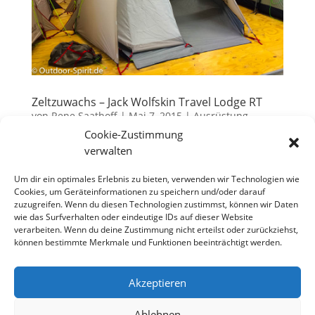
Zeltzuwachs – Jack Wolfskin Travel Lodge RT
von
Rene Saathoff
|
Mai 7, 2015
|
Ausrüstung
Cookie-Zustimmung
Der Gedanke gärte schon eine Weile in meinem Hirn.
verwalten
Willst Du noch eine Saison mit dem jetzigen
Familienzelt auf Tour gehen oder ist jetzt der richtige
Um dir ein optimales Erlebnis zu bieten, verwenden wir Technologien wie
Cookies, um Geräteinformationen zu speichern und/oder darauf
Zeitpunkt, um sich ein neues zu kaufen?
zuzugreifen. Wenn du diesen Technologien zustimmst, können wir Daten
Wohlgemerkt, unsere Familien-Camp-Saison startet
wie das Surfverhalten oder eindeutige IDs auf dieser Website
zu Christi Himmelfahrt in...
verarbeiten. Wenn du deine Zustimmung nicht erteilst oder zurückziehst,
können bestimmte Merkmale und Funktionen beeinträchtigt werden.
Akzeptieren
Datenschutzerklärung
Impressum
Cookie-Richtlinie (EU)
Ablehnen