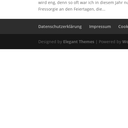
wird eng, denn so oft war ich in diesem Jahr nu
Fressorgie an den Feiertagen, die...
Datenschutzerklärung
Impressum
Cooki
Designed by
Elegant Themes
| Powered by
Wo