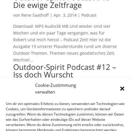
Die ewige Zeltfrage
von
Rene Saathoff
|
Apr. 3, 2014
|
Podcast
Download: MP3 Audio38 MB Und wieder sind vier
Wochen und ein paar Tage vergangen, was für
Robert und mich heisst – Podcast Zeit! Hier ist die
Ausgabe 19 unserer Plauderstunde rund um diverse
Outdoor-Themen. Themen neues geodätisches Zelt,
Wechsel...
Outdoor-Spirit Podcast #12 –
Iss doch Wurscht
von
Rene
|
Juli 30, 2013
|
Podcast
Cookie-Zustimmung
verwalten
Download: MP3 Audio34 MB Mahlzeit, die 12.
Ausgabe des Outdoor-Spirit Podcasts ist am Start.
Um dir ein optimales Erlebnis zu bieten, verwenden wir Technologien wie
Heute mit einem etwas hektischen Start und
Cookies, um Geräteinformationen zu speichern und/oder darauf
zuzugreifen. Wenn du diesen Technologien zustimmst, können wir Daten
fehlendem Intro bei der Konserve. Sorry dafür! Die
wie das Surfverhalten oder eindeutige IDs auf dieser Website
Themen drehen sich heute im Wesentlichen um das
verarbeiten. Wenn du deine Zustimmung nicht erteilst oder zurückziehst,
Thema Grillen. Und ein wenig...
können bestimmte Merkmale und Funktionen beeinträchtigt werden.