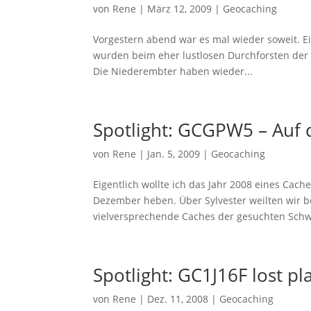
von
Rene
|
März 12, 2009
|
Geocaching
Vorgestern abend war es mal wieder soweit. E
wurden beim eher lustlosen Durchforsten der 
Die Niederembter haben wieder...
Spotlight: GCGPW5 – Auf 
von
Rene
|
Jan. 5, 2009
|
Geocaching
Eigentlich wollte ich das Jahr 2008 eines Cac
Dezember heben. Über Sylvester weilten wir b
vielversprechende Caches der gesuchten Schwie
Spotlight: GC1J16F lost pl
von
Rene
|
Dez. 11, 2008
|
Geocaching