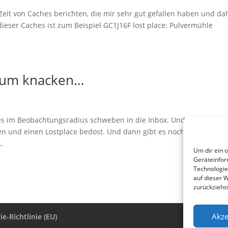
 Zeit von Caches berichten, die mir sehr gut gefallen haben und da
dieser Caches ist zum Beispiel GC1J16F lost place: Pulvermühle
 zum knacken…
es im Beobachtungsradius schweben in die Inbox. Und siehe da,
n und einen Lostplace bedost. Und dann gibt es noch einen Höhl
..
Um dir ein 
Geräteinfor
Technologie
auf dieser 
zurückziehs
Akze
e-Richtlinie (EU)