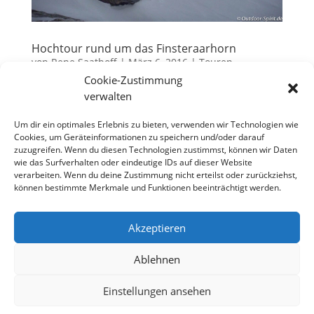
Hochtour rund um das Finsteraarhorn
von
Rene Saathoff
|
März 6, 2016
|
Touren
Cookie-Zustimmung
Über die beiden Bergbesteigungen auf das
verwalten
Finsteraarhorn und das Oberaarhorn während
unserer Hochtour im September 2015 habe ich
Um dir ein optimales Erlebnis zu bieten, verwenden wir Technologien wie
Cookies, um Geräteinformationen zu speichern und/oder darauf
bereits berichtet. Von der Tour drumherum soll nun
zuzugreifen. Wenn du diesen Technologien zustimmst, können wir Daten
dieser Beitrag handeln. Wir planten also wieder
wie das Surfverhalten oder eindeutige IDs auf dieser Website
unsere jährliche Bergtour und da unsere...
verarbeiten. Wenn du deine Zustimmung nicht erteilst oder zurückziehst,
können bestimmte Merkmale und Funktionen beeinträchtigt werden.
Akzeptieren
Datenschutzerklärung
Impressum
Cookie-Richtlinie (EU)
Ablehnen
Einstellungen ansehen
Designed by
Elegant Themes
| Powered by