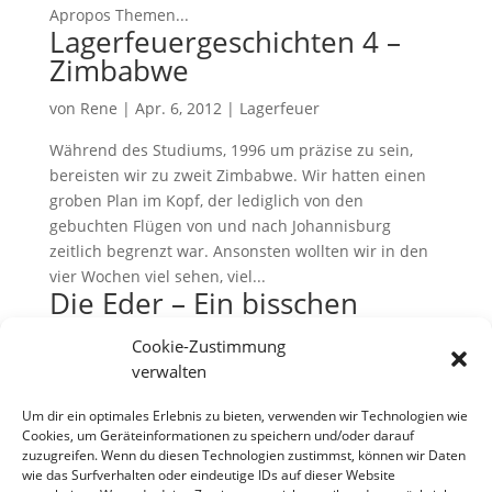
Apropos Themen...
Lagerfeuergeschichten 4 –
Zimbabwe
von
Rene
|
Apr. 6, 2012
|
Lagerfeuer
Während des Studiums, 1996 um präzise zu sein,
bereisten wir zu zweit Zimbabwe. Wir hatten einen
groben Plan im Kopf, der lediglich von den
gebuchten Flügen von und nach Johannisburg
zeitlich begrenzt war. Ansonsten wollten wir in den
vier Wochen viel sehen, viel...
Die Eder – Ein bisschen
Wildnis um die Ecke
Cookie-Zustimmung
von
Rene
|
Juli 8, 2011
|
Allgemeines
,
Paddeln
verwalten
Seit einigen Jahren gibt es die schöne Tradition, dass
Um dir ein optimales Erlebnis zu bieten, verwenden wir Technologien wie
Cookies, um Geräteinformationen zu speichern und/oder darauf
sich ein paar Familien zum Anfang des Sommers
zuzugreifen. Wenn du diesen Technologien zustimmst, können wir Daten
zum gemeinsamen Paddeln, Zelten, Klönen und
wie das Surfverhalten oder eindeutige IDs auf dieser Website
Grillen treffen. Bei der Auswahl des Zieles haben wir