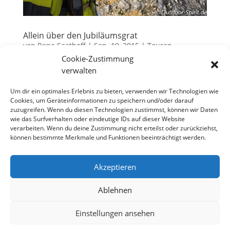
Allein über den Jubiläumsgrat
von
Rene Saathoff
|
Sep. 19, 2015
|
Touren
Cookie-Zustimmung
Jedes Mal, wenn in der Vergangenheit mein Blick auf
verwalten
die Zugspitze fiel, wurde er danach magisch vom
Jubiläumsgrat angezogen, jener wunderbaren und
Um dir ein optimales Erlebnis zu bieten, verwenden wir Technologien wie
Cookies, um Geräteinformationen zu speichern und/oder darauf
luftigen Verbindungslinie zwischen Deutschlands
zuzugreifen. Wenn du diesen Technologien zustimmst, können wir Daten
höchstem Berg und der Alpspitze. Bereits vom Tal
wie das Surfverhalten oder eindeutige IDs auf dieser Website
hat man einen guten...
verarbeiten. Wenn du deine Zustimmung nicht erteilst oder zurückziehst,
können bestimmte Merkmale und Funktionen beeinträchtigt werden.
Akzeptieren
Datenschutzerklärung
Impressum
Cookie-Richtlinie (EU)
Ablehnen
Einstellungen ansehen
Designed by
Elegant Themes
| Powered by