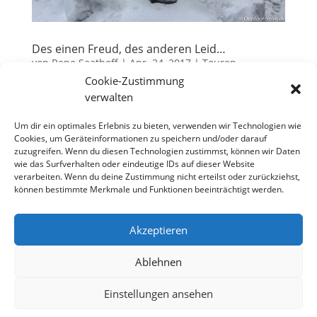
Des einen Freud, des anderen Leid…
von
Rene Saathoff
|
Apr. 24, 2017
|
Touren
Cookie-Zustimmung
Vergangene Ostern haben wir als Familie mal etwas
verwalten
neues ausprobiert. Getrennt urlauben nämlich. Und
bevor hier Gerüchte entstehen – Nein, bei uns ist
Um dir ein optimales Erlebnis zu bieten, verwenden wir Technologien wie
Cookies, um Geräteinformationen zu speichern und/oder darauf
familiär alles intakt. Es war halt nur so, dass die
zuzugreifen. Wenn du diesen Technologien zustimmst, können wir Daten
fussballbegeisterte Hälfte der Familie zu einem
wie das Surfverhalten oder eindeutige IDs auf dieser Website
Turnier nach...
verarbeiten. Wenn du deine Zustimmung nicht erteilst oder zurückziehst,
können bestimmte Merkmale und Funktionen beeinträchtigt werden.
Akzeptieren
Datenschutzerklärung
Impressum
Cookie-Richtlinie (EU)
Ablehnen
Einstellungen ansehen
Designed by
Elegant Themes
| Powered by