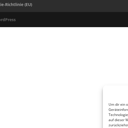
e-Richtlinie (EU)
rdPress
Um dir ein 
Geräteinfor
Technologie
auf dieser 
zurückziehs