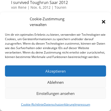
I survived Toughrun Saar 2012
von
Rene
|
Nov. 6, 2012
|
Touren
Irgendwann Anfang 2011 muß ich wohl das erste
Cookie-Zustimmung
Mal vom Toughrun Saar gehört oder gelesen haben.
verwalten
Die Idee klang verrückt genug, um mein Interesse zu
Um dir ein optimales Erlebnis zu bieten, verwenden wir Technologien wie
wecken. Ein Cross-Country Lauf garniert mit einigen
Cookies, um Geräteinformationen zu speichern und/oder darauf
Schikanen und ganz viel „Matschepampe“. So
zuzugreifen. Wenn du diesen Technologien zustimmst, können wir Daten
zumindest...
wie das Surfverhalten oder eindeutige IDs auf dieser Website
verarbeiten. Wenn du deine Zustimmung nicht erteilst oder zurückziehst,
können bestimmte Merkmale und Funktionen beeinträchtigt werden.
Datenschutzerklärung
Impressum
Akzeptieren
Cookie-Richtlinie (EU)
Ablehnen
Einstellungen ansehen
Designed by
Elegant Themes
| Powered by
WordPress
Cookie-Richtlinie
Datenschutzerklärung
Impressum