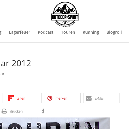
g
Lagerfeuer
Podcast
Touren
Running
Blogroll
aar 2012
ar
teilen
merken
E-Mail
drucken