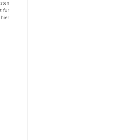
esten
t für
 hier