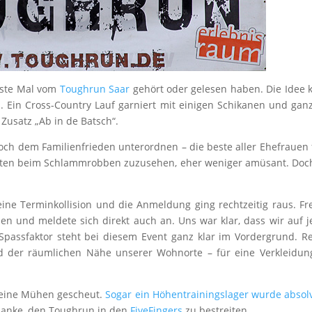
rste Mal vom
Toughrun Saar
gehört oder gelesen haben. Die Idee 
 Ein Cross-Country Lauf garniert mit einigen Schikanen und ganz
usatz „Ab in de Batsch“.
och dem Familienfrieden unterordnen – die beste aller Ehefrauen
atten beim Schlammrobben zuzusehen, eher weniger amüsant. Doc
eine Terminkollision und die Anmeldung ging rechtzeitig raus. F
en und meldete sich direkt auch an. Uns war klar, dass wir auf 
 Spassfaktor steht bei diesem Event ganz klar im Vordergrund. Re
d der räumlichen Nähe unserer Wohnorte – für eine Verkleidun
 keine Mühen gescheut.
Sogar ein Höhentrainingslager wurde absolv
danke, den Toughrun in den
FiveFingers
zu bestreiten.