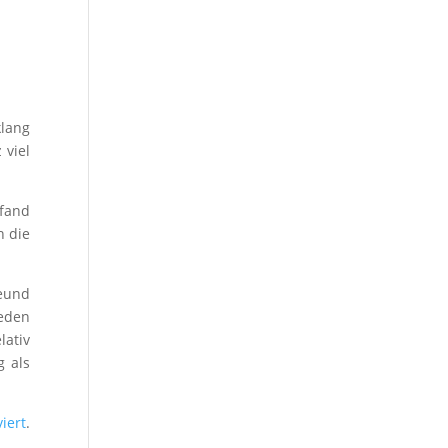
klang
 viel
 fand
h die
reund
jeden
lativ
g als
iert
.