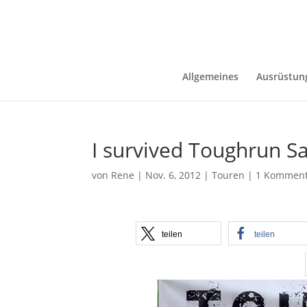
Allgemeines
Ausrüstun
I survived Toughrun S
von
Rene
|
Nov. 6, 2012
|
Touren
|
1 Komment
teilen
teilen