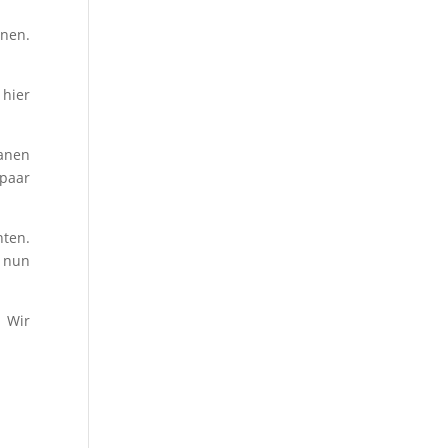
onen.
 hier
kanen
 paar
nten.
n nun
. Wir