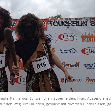
ümpfe, Kangaroos, Schweinchen, Superhelden, Tiger, Aussendienstl
uf den Weg. Drei Runden, gespickt mit diversen Hindernissen, ga