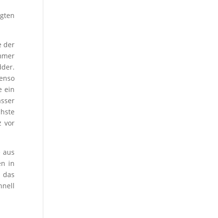
gten
e der
Immer
dder.
benso
e ein
asser
chste
 vor
e aus
en in
– das
hnell