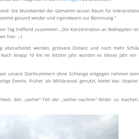
Abend. Die Mundwinkel der Gemahlin lassen Raum für Interpretati
us, kommt gesund wieder und irgendwann zur Besinnung.“
n Tag treffend zusammen: „Die Konzentration an Bekloppten ist
r hier. ;-)
nig überarbeitet werden, grössere Distanz und noch mehr Schi
. Nach knapp 10 km im letzten Jahr würden es dieses Jahr ein
ss wir unsere Startnummern ohne Schlange entgegen nehmen kon
tige Events. Früher als Militärareal genutzt, bietet das Utopio
eit, den „vorher“-Teil der „vorher-nachher“-Bilder zu machen