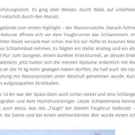
hslungsreich. Es ging über Wiesen, durch Wald, auf unbefesti
 natürlich durch den Morast.
gelände zum ersten Highlight – der Wasserrutsche. Danach führt
inkskurve öffnete sich vor dem Toughrunner das Schlammloch. 
wählter Route versank man schon mal bis zur Hüfte im braunen Mo
liges Schlammbad nehmen. Es folgten ein steiler Anstieg und ein e
und Flur zum Dungeon, einem dunklen Kriechtunnel, an dessen End
ätestens jetzt hatten sich die meisten Kostüme ordentlich mit W
 so an die 10 kg mehr gewogen haben dürften. Da half auch die nä
eckung mit Wasserpistolen unter Beschuß genommen wurde. Kurz
s aufgestapelten Strohballen.
p 14 km war der Spass dann auch schon vorbei und eine Schlang
tografen und dem Hochdruckreiniger. Letzte Schlammreste konnt
zt auch weiss, was das „Tough“ bei diesem Toughrun bedeutet 
ien die Sonne und bei einem wohlverdienten Bier wurde einem sc