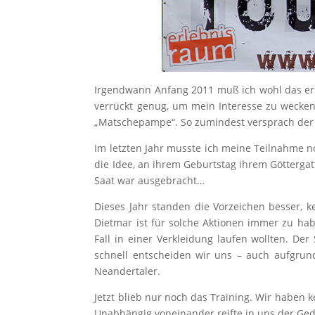
Irgendwann Anfang 2011 muß ich wohl das e
verrückt genug, um mein Interesse zu wecken.
„Matschepampe“. So zumindest versprach der Z
Im letzten Jahr musste ich meine Teilnahme n
die Idee, an ihrem Geburtstag ihrem Götterg
Saat war ausgebracht…
Dieses Jahr standen die Vorzeichen besser, k
Dietmar ist für solche Aktionen immer zu hab
Fall in einer Verkleidung laufen wollten. Der
schnell entscheiden wir uns – auch aufgrun
Neandertaler.
Jetzt blieb nur noch das Training. Wir haben
Unabhängig voneinander reifte in uns der Ge