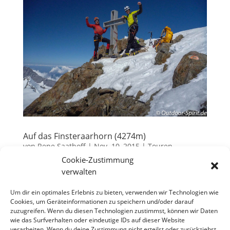
Auf das Finsteraarhorn (4274m)
von
Rene Saathoff
|
Nov. 10, 2015
|
Touren
Cookie-Zustimmung
In diesem Jahr ist aus unserer spätsommerlichen
verwalten
Alpintour eine regelrechte Hochtourenwoche
geworden. Angesichts der Ziele, die wir uns gesteckt
Um dir ein optimales Erlebnis zu bieten, verwenden wir Technologien wie
Cookies, um Geräteinformationen zu speichern und/oder darauf
hatten, lag unser Augenmerk auf einer anständigen
zuzugreifen. Wenn du diesen Technologien zustimmst, können wir Daten
Akklimatisierung. Sehr gut kann ich mich an die
wie das Surfverhalten oder eindeutige IDs auf dieser Website
Probleme in der Höhe...
verarbeiten. Wenn du deine Zustimmung nicht erteilst oder zurückziehst,