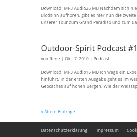
Download: MP3 Audio26 MB Nachdem sich niema
Blödsinn aufhören, gibt es hier nun die zweit
unserer Tour zum Grand Paradiso und zum Bat
Outdoor-Spirit Podcast #
von
Rene
|
Okt. 7, 2010
|
Podcast
Download: MP3 Audio16 MB Ich wage ein Exper
hinführt. In der ersten Ausgabe geht es im w
Geocaches auf hohen Bergen. Wie der Weissspi
« Ältere Einträge
Datenschutzerklärung
Impressum
Cooki