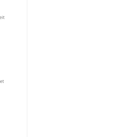
eit
et