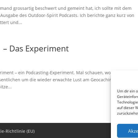
nd grossartig beschwert und gemeint hat, ich sollte mit dem
e Ausgabe des Outdoor-Spirit Podcasts. Ich berichte ganz kurz von
tert und...
1 – Das Experiment
iment – ein Podcasting-Experiment. Mal schauen, wo die Reise so
esentlichen um die wieder erwachte Lust am Geocaching. Und um
tze...
Um dir ein 
Geräteinfor
Technologie
auf dieser 
zurückziehs
Akze
e-Richtlinie (EU)