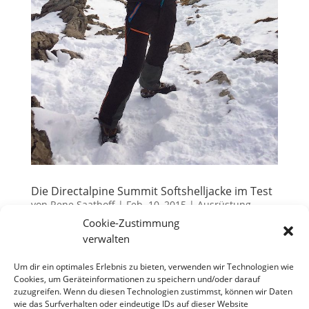
Die Directalpine Summit Softshelljacke im Test
von
Rene Saathoff
|
Feb. 10, 2015
|
Ausrüstung
Cookie-Zustimmung
Ich muss zugeben, dass ich in den letzten Jahren bei
verwalten
der Wahl meiner Outdoor Bekleidung eher auf die
großen und bekannten Marken vertraut habe. Doch
Um dir ein optimales Erlebnis zu bieten, verwenden wir Technologien wie
Cookies, um Geräteinformationen zu speichern und/oder darauf
zunehmend entdecke ich neue oder mir
zuzugreifen. Wenn du diesen Technologien zustimmst, können wir Daten
unbekannte Namen auf dem Markt, die sich zu
wie das Surfverhalten oder eindeutige IDs auf dieser Website