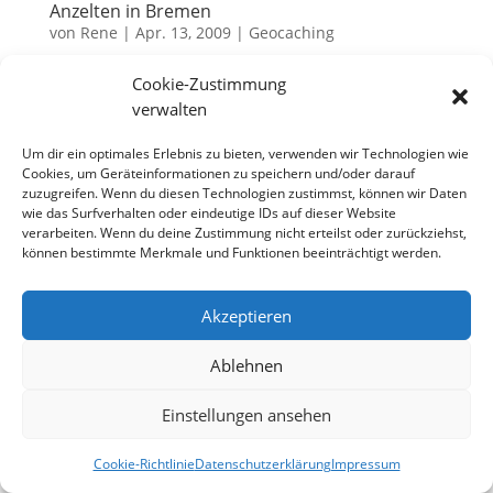
Anzelten in Bremen
von
Rene
|
Apr. 13, 2009
|
Geocaching
Angesichts der angemeldeten Teilnehmer der Mega-
Cookie-Zustimmung
Events in Bremen haben wir eigentlich befürchtet,
verwalten
dass die Buchung einer Unterkunft etwas mühselig
Um dir ein optimales Erlebnis zu bieten, verwenden wir Technologien wie
werden könnte. Doch weit gefehlt – gleich der erste
Cookies, um Geräteinformationen zu speichern und/oder darauf
Campingplatz bestätigte unsere Online-Reservierung
zuzugreifen. Wenn du diesen Technologien zustimmst, können wir Daten
und der...
wie das Surfverhalten oder eindeutige IDs auf dieser Website
verarbeiten. Wenn du deine Zustimmung nicht erteilst oder zurückziehst,
können bestimmte Merkmale und Funktionen beeinträchtigt werden.
Datenschutzerklärung
Impressum
Akzeptieren
Cookie-Richtlinie (EU)
Ablehnen
Einstellungen ansehen
Designed by
Elegant Themes
| Powered by
WordPress
Cookie-Richtlinie
Datenschutzerklärung
Impressum