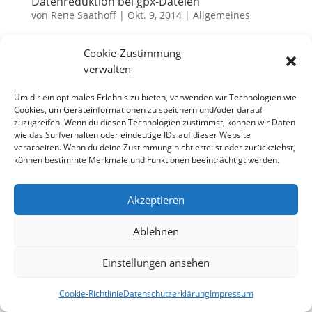
Datenreduktion bei gpx-Dateien
von
Rene Saathoff
|
Okt. 9, 2014
|
Allgemeines
Für die meisten der Leser hier dürfte dieser Artikel
Cookie-Zustimmung
hoffentlich kalter Kaffee sein, aber ich finde immer
verwalten
noch viele aufgezeichnete GPS-Tracks zum Download
im Internet, in denen die Daten so, wie sie vom Gerät
Um dir ein optimales Erlebnis zu bieten, verwenden wir Technologien wie
aufgenommen wurden, weiter gegeben werden –...
Cookies, um Geräteinformationen zu speichern und/oder darauf
zuzugreifen. Wenn du diesen Technologien zustimmst, können wir Daten
wie das Surfverhalten oder eindeutige IDs auf dieser Website
verarbeiten. Wenn du deine Zustimmung nicht erteilst oder zurückziehst,
können bestimmte Merkmale und Funktionen beeinträchtigt werden.
Datenschutzerklärung
Impressum
Cookie-Richtlinie (EU)
Akzeptieren
Ablehnen
Designed by
Elegant Themes
| Powered by
WordPress
Einstellungen ansehen
Cookie-Richtlinie
Datenschutzerklärung
Impressum