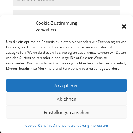
Cookie-Zustimmung
verwalten
Um dir ein optimales Erlebnis zu bieten, verwenden wir Technologien wie
Cookies, um Geräteinformationen zu speichern und/oder darauf
zuzugreifen. Wenn du diesen Technologien zustimmst, können wir Daten
wie das Surfverhalten oder eindeutige IDs auf dieser Website
verarbeiten. Wenn du deine Zustimmung nicht erteilst oder zurückziehst,
können bestimmte Merkmale und Funktionen beeinträchtigt werden.
Akzeptieren
Datenschutzerklärung
Impressum
Cookie-Richtlinie (EU)
Ablehnen
Einstellungen ansehen
Designed by
Elegant Themes
| Powered by
WordPress
Cookie-Richtlinie
Datenschutzerklärung
Impressum