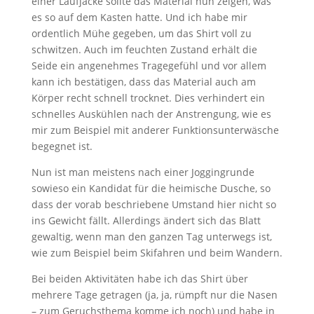
einer Laufjacke sollte das Material nun zeigen, was
es so auf dem Kasten hatte. Und ich habe mir
ordentlich Mühe gegeben, um das Shirt voll zu
schwitzen. Auch im feuchten Zustand erhält die
Seide ein angenehmes Tragegefühl und vor allem
kann ich bestätigen, dass das Material auch am
Körper recht schnell trocknet. Dies verhindert ein
schnelles Auskühlen nach der Anstrengung, wie es
mir zum Beispiel mit anderer Funktionsunterwäsche
begegnet ist.
Nun ist man meistens nach einer Joggingrunde
sowieso ein Kandidat für die heimische Dusche, so
dass der vorab beschriebene Umstand hier nicht so
ins Gewicht fällt. Allerdings ändert sich das Blatt
gewaltig, wenn man den ganzen Tag unterwegs ist,
wie zum Beispiel beim Skifahren und beim Wandern.
Bei beiden Aktivitäten habe ich das Shirt über
mehrere Tage getragen (ja, ja, rümpft nur die Nasen
– zum Geruchsthema komme ich noch) und habe in