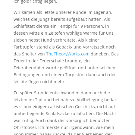
ich goldrichtig liegen.
Wir kamen als letzte unserer Runde im Lager an,
welches die Jungs bereits aufgebaut hatten. Als
Schlafstatt diente ein Tentipi für 9 Personen, in
dessen Mitte ein Zeltofen wohlige Wärme für uns
sieben nebst Hund verbreitete. Als kleiner
Farbtupfer stand als Gepäck- und Vorratszelt noch
das Shelter von
TheTheoryWorks.com
daneben. Das
Feuer in der Feuerschale brannte, ein
Feierabendbier wurde geöffnet und unter solchen
Bedingungen und einem Tarp stört dann auch der
leichte Regen nicht mehr.
Zu später Stunde entschwanden dann auch die
letzten im Tipi und bei nahezu Vollbelegung bedarf
es schon einigem artistischen Geschicks, nicht auf
umherliegende Schlafsäcke zu latschen. Die Nacht
war ruhig. Auch dank der vorsorglich benutzten
Ohrstöpsel. Ich merkte nur irgendwann, wie mein
Sohn immer näher rückte, da der Vierbeiner, der