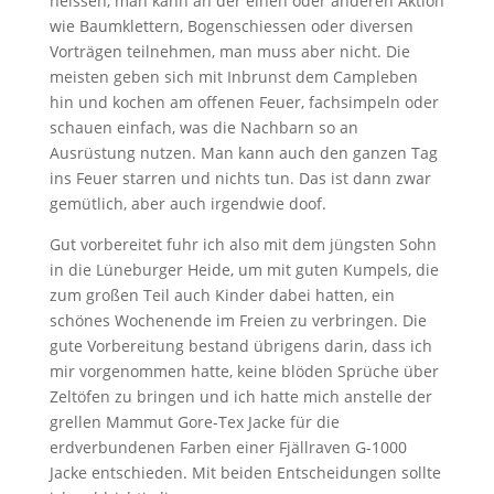
heissen, man kann an der einen oder anderen Aktion
wie Baumklettern, Bogenschiessen oder diversen
Vorträgen teilnehmen, man muss aber nicht. Die
meisten geben sich mit Inbrunst dem Campleben
hin und kochen am offenen Feuer, fachsimpeln oder
schauen einfach, was die Nachbarn so an
Ausrüstung nutzen. Man kann auch den ganzen Tag
ins Feuer starren und nichts tun. Das ist dann zwar
gemütlich, aber auch irgendwie doof.
Gut vorbereitet fuhr ich also mit dem jüngsten Sohn
in die Lüneburger Heide, um mit guten Kumpels, die
zum großen Teil auch Kinder dabei hatten, ein
schönes Wochenende im Freien zu verbringen. Die
gute Vorbereitung bestand übrigens darin, dass ich
mir vorgenommen hatte, keine blöden Sprüche über
Zeltöfen zu bringen und ich hatte mich anstelle der
grellen Mammut Gore-Tex Jacke für die
erdverbundenen Farben einer Fjällraven G-1000
Jacke entschieden. Mit beiden Entscheidungen sollte