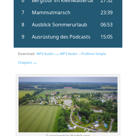
Download:
MP3 Audio
MP3 Audio
Podlove Simple
93 MB
1 B
Chapters
769 B
Campingplatz Heidekamp