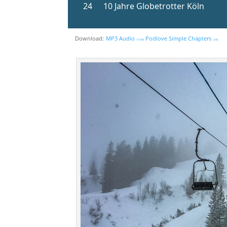
Download:
MP3 Audio
Podlove Simple Chapters
70 MB
2 KB