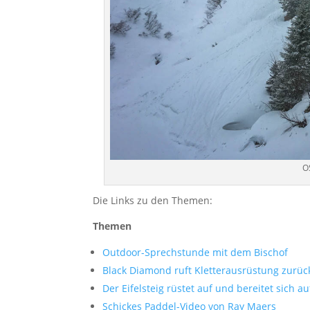
O
Die Links zu den Themen:
Themen
Outdoor-Sprechstunde mit dem Bischof
Black Diamond ruft Kletterausrüstung zurüc
Der Eifelsteig rüstet auf und bereitet sich 
Schickes Paddel-Video von Ray Maers