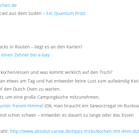
schen.de
dcast aus dem Süden –
Ein Quantum Prost
ks in Routen – liegt es an den Karten?
einen Zehner bei e-bay
 kochen/essen und was kommt wirklich auf den Tisch?
man etwas am Tag und hat entweder keine Lust zum aufwändig Ko
uf den Dutch Oven zu warten.
Platz, um eine große Campingküche mitzunehmen.
unter freiem Himmel
(Ok, man braucht ein Gewürzregal im Rucksa
sind schon schwer – entweder es dauert zu lange oder das Essen
zahl:
http://www.absolut-canoe.de/tipps-tricks/kochen-mit-dem-du