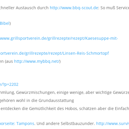
schneller Austausch durch
http://www.bbq-scout.de
: So muß Servic
Bibel
)
/www.grillsportverein.de/grillrezepte/rezept/Kaesesuppe-mit-
portverein.de/grillrezepte/rezept/Linsen-Reis-Schmortopf
en (aus
http://www.mybbq.net/
)
de/?p=2202
mlung, Gewürzmischungen, einige wenige, aber wichtige Gewürz
li gehören wohl in die Grundausstattung
 entdecken die Gemütlichkeit des Hobos, schätzen aber die Einfach
oorseite: Tampons
. Und andere Selbstbauzunder.
http://www.survi