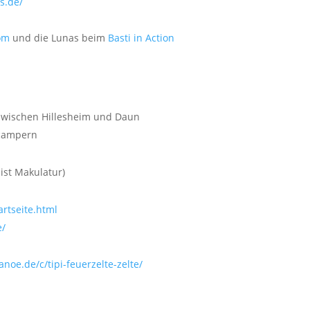
s.de/
/
om
und die Lunas beim
Basti in Action
wischen Hillesheim und Daun
rcampern
ist Makulatur)
artseite.html
e/
noe.de/c/tipi-feuerzelte-zelte/