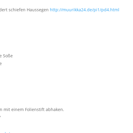
indert schiefen Haussegen
http://muurikka24.de/pi1/pd4.html
e Soße
e
n mit einem Folienstift abhaken.
?