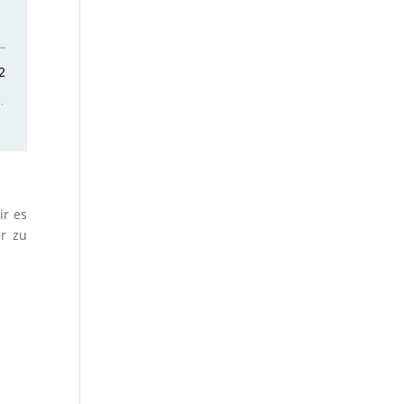
ir es
r zu