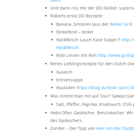
oven/
Und dann riss mir der DO Deckel: super
Roberts erste DO Rezepte:
Banana ‚Smoores (aus der
Weber Grill 
Dinkelbrot – lecker
Hackfleisch Lauch Käse Suppe !!
http:/
Hackfleisch
Rote Linsen mit Reis
http://www.grills
Renes Lieblingsrezepte für den Dutch Ov
Gulasch
Erbsensuppe
Rouladen
https://blog.outdoor-spirit.
Was nimmt man mit auf Tour? Gewürzsam
Salz, Pfeffer, Paprika, Knoblauch, Chi
Hobo Ofen, Gaskocher, Benzinkocher. Wir
des Gaskochers.
Zunder – Der Tipp von
Axel von der Outd