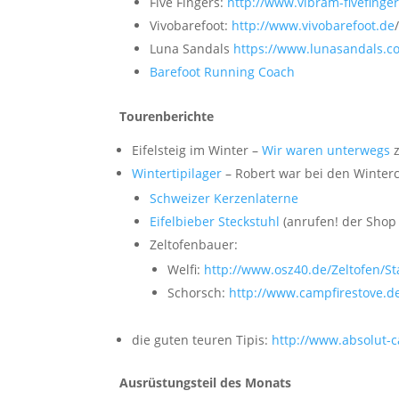
Five Fingers:
http://www.vibram-fivefinger
Vivobarefoot:
http://www.vivobarefoot.de
Luna Sandals
https://www.lunasandals.c
Barefoot Running Coach
Tourenberichte
Eifelsteig im Winter –
Wir waren unterwegs
z
Wintertipilager
– Robert war bei den Winte
Schweizer Kerzenlaterne
Eifelbieber Steckstuhl
(anrufen! der Shop 
Zeltofenbauer:
Welfi:
http://www.osz40.de/Zeltofen/St
Schorsch:
http://www.campfirestove.d
die guten teuren Tipis:
http://www.absolut-ca
Ausrüstungsteil des Monats