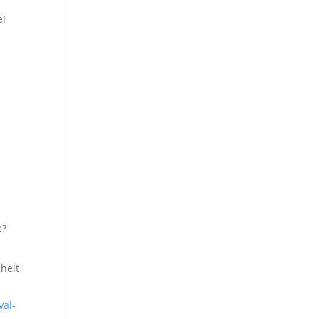
e!
e?
heit
val-