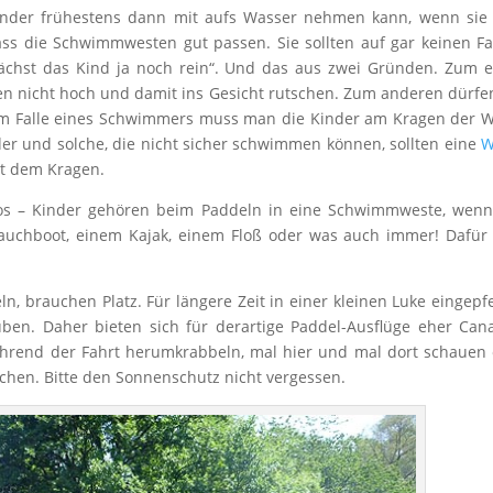
nder frühestens dann mit aufs Wasser nehmen kann, wenn sie 
ss die Schwimmwesten gut passen. Sie sollten auf gar keinen Fa
chst das Kind ja noch rein“. Und das aus zwei Gründen. Zum e
en nicht hoch und damit ins Gesicht rutschen. Zum anderen dürfe
 Im Falle eines Schwimmers muss man die Kinder am Kragen der 
er und solche, die nicht sicher schwimmen können, sollten eine
W
it dem Kragen.
los – Kinder gehören beim Paddeln in eine Schwimmweste, wenn
hlauchboot, einem Kajak, einem Floß oder was auch immer! Dafür
ln, brauchen Platz. Für längere Zeit in einer kleinen Luke eingepf
rüben. Daher bieten sich für derartige Paddel-Ausflüge eher Can
ährend der Fahrt herumkrabbeln, mal hier und mal dort schauen
achen. Bitte den Sonnenschutz nicht vergessen.