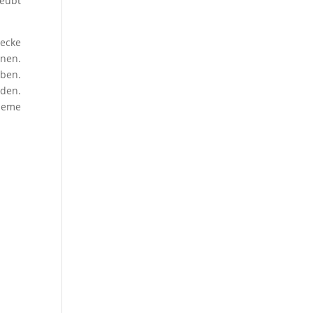
geübt
decke
nen.
ben.
rden.
bleme