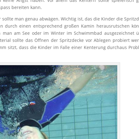
 keine Angst haben. Vor allem das Kentern sollte spielerisch 
pass bereiten kann.
r sollte man genau abwägen. Wichtig ist, das die Kinder die Spritz
en durch einen entsprechend großen Kamin herausrutschen kön
ann man am See oder im Winter im Schwimmbad ausgezeichnet ü
ial sollte das Öffnen der Spritzdecke vor Ablegen probiert we
amm sitzt, dass die Kinder im Falle einer Kenterung durchaus Pro