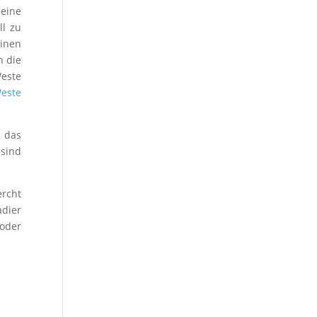
eine
ll zu
inen
n die
Weste
este
 das
 sind
ercht
adier
 oder