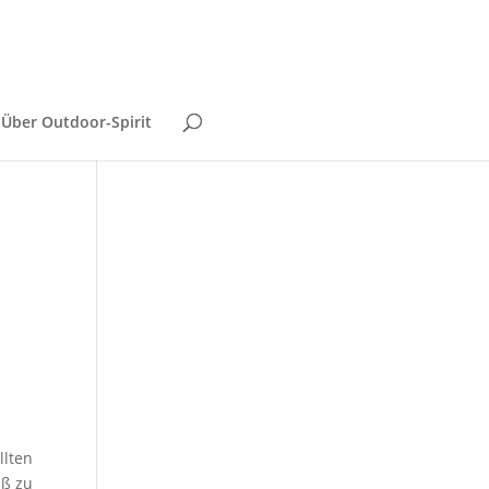
Über Outdoor-Spirit
llten
aß zu