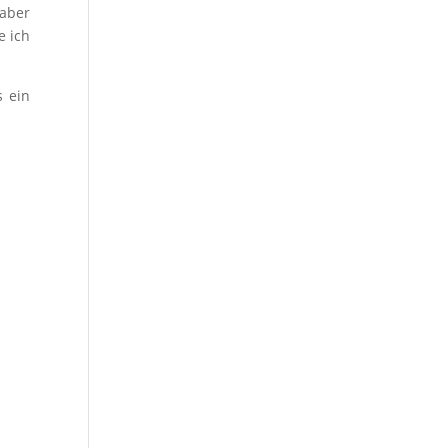
 aber
e ich
s ein