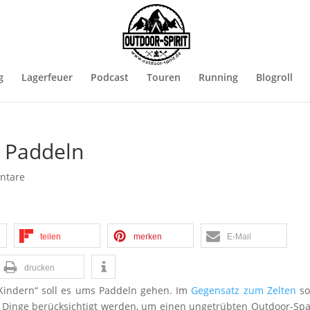
g
Lagerfeuer
Podcast
Touren
Running
Blogroll
– Paddeln
ntare
teilen
merken
E-Mail
drucken
 Kindern“ soll es ums Paddeln gehen. Im
Gegensatz zum Zelten
so
 Dinge berücksichtigt werden, um einen ungetrübten Outdoor-Sp