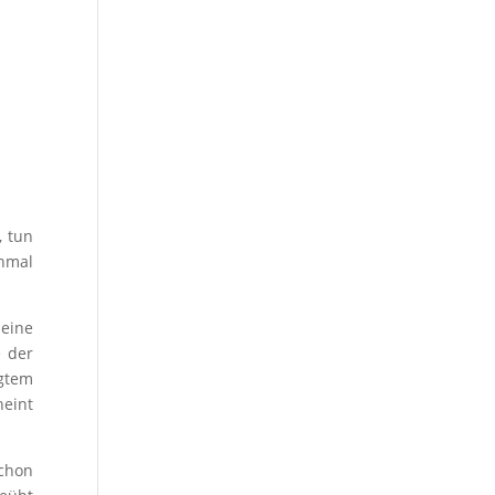
, tun
nmal
 eine
e der
ägtem
eint
schon