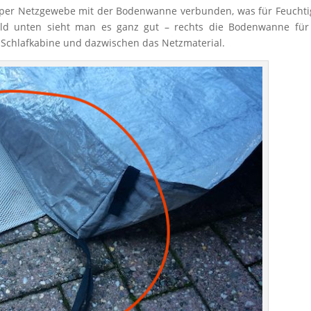
 per Netzgewebe mit der Bodenwanne verbunden, was für Feuchti
 Bild unten sieht man es ganz gut – rechts die Bodenwanne fü
ie Schlafkabine und dazwischen das Netzmaterial.