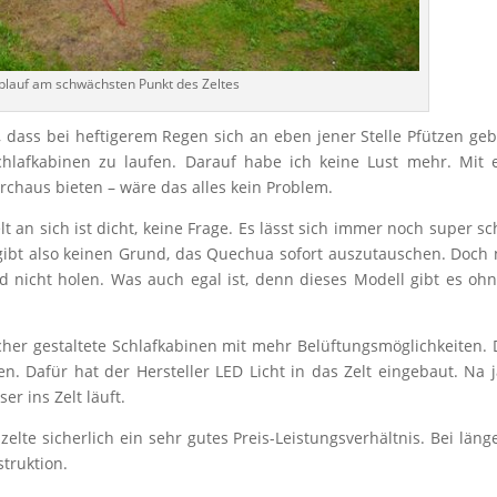
lauf am schwächsten Punkt des Zeltes
n, dass bei heftigerem Regen sich an eben jener Stelle Pfützen geb
hlafkabinen zu laufen. Darauf habe ich keine Lust mehr. Mit 
chaus bieten – wäre das alles kein Problem.
 an sich ist dicht, keine Frage. Es lässt sich immer noch super sc
gibt also keinen Grund, das Quechua sofort auszutauschen. Doch
 nicht holen. Was auch egal ist, denn dieses Modell gibt es oh
her gestaltete Schlafkabinen mit mehr Belüftungsmöglichkeiten.
. Dafür hat der Hersteller LED Licht in das Zelt eingebaut. Na j
r ins Zelt läuft.
elte sicherlich ein sehr gutes Preis-Leistungsverhältnis. Bei län
struktion.