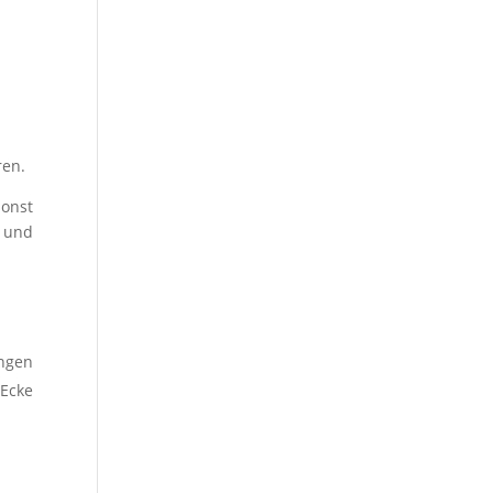
ren.
sonst
z und
ungen
 Ecke