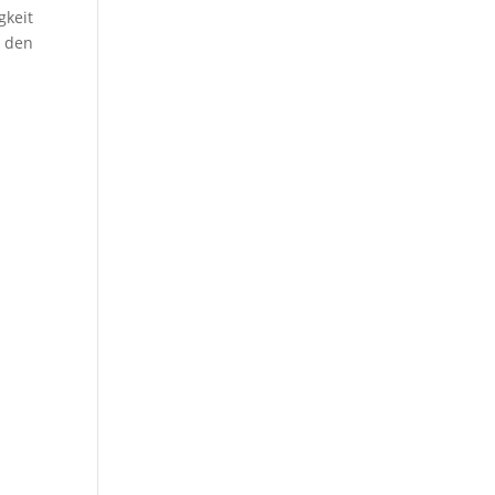
gkeit
r den