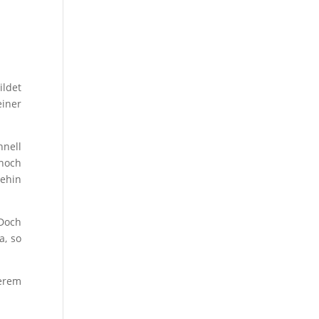
ildet
einer
hnell
 noch
nehin
 Doch
a, so
gerem