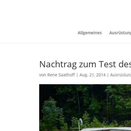
Allgemeines
Ausrüstun
Nachtrag zum Test de
von
Rene Saathoff
|
Aug. 21, 2014
|
Ausrüstun