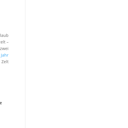
rlaub
elt –
 zwei
 Jahr
 Zelt
ne