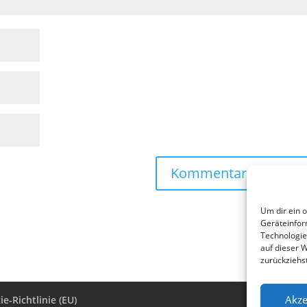
Um dir ein 
Geräteinfor
Technologie
auf dieser 
zurückziehs
Akze
e-Richtlinie (EU)