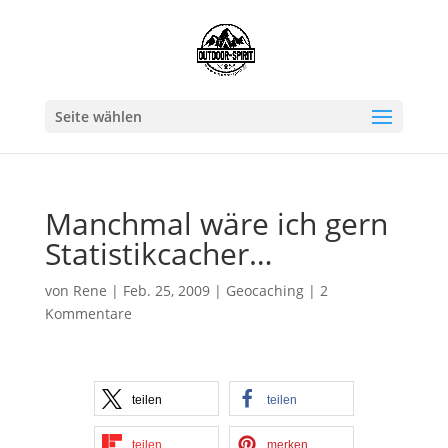
Seite wählen
Manchmal wäre ich gern
Statistikcacher…
von
Rene
|
Feb. 25, 2009
|
Geocaching
|
2
Kommentare
teilen
teilen
teilen
merken