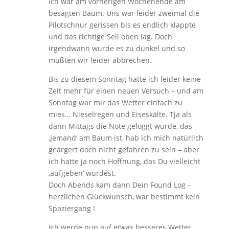
Ich war am vorherigen Wochenende am
besagten Baum. Uns war leider zweimal die
Pilotschnur gerissen bis es endlich klappte
und das richtige Seil oben lag. Doch
irgendwann wurde es zu dunkel und so
mußten wir leider abbrechen.
Bis zu diesem Sonntag hatte ich leider keine
Zeit mehr für einen neuen Versuch – und am
Sonntag war mir das Wetter einfach zu
mies… Nieselregen und Eiseskälte. Tja als
dann Mittags die Note geloggt wurde, das
‚Jemand‘ am Baum ist, hab ich mich natürlich
geärgert doch nicht gefahren zu sein – aber
ich hatte ja noch Hoffnung, das Du vielleicht
‚aufgeben‘ würdest.
Doch Abends kam dann Dein Found Log –
herzlichen Glückwunsch, war bestimmt kein
Spaziergang !
Ich werde nun auf etwas besseres Wetter