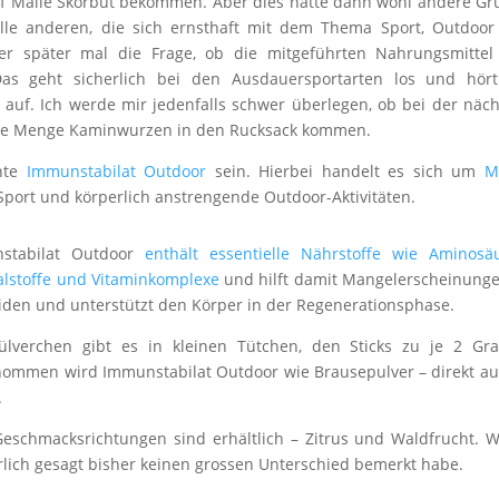
 auf Malle Skorbut bekommen. Aber dies hatte dann wohl andere G
Alle anderen, die sich ernsthaft mit dem Thema Sport, Outdoo
der später mal die Frage, ob die mitgeführten Nahrungsmittel
Das geht sicherlich bei den Ausdauersportarten los und hört
auf. Ich werde mir jedenfalls schwer überlegen, ob bei der näc
che Menge Kaminwurzen in den Rucksack kommen.
nnte
Immunstabilat Outdoor
sein. Hierbei handelt es sich um
M
 Sport und körperlich anstrengende Outdoor-Aktivitäten.
stabilat Outdoor
enthält essentielle Nährstoffe wie Aminosä
alstoffe und Vitaminkomplexe
und hilft damit Mangelerscheinung
den und unterstützt den Körper in der Regenerationsphase.
ülverchen gibt es in kleinen Tütchen, den Sticks zu je 2 Gr
ommen wird Immunstabilat Outdoor wie Brausepulver – direkt au
.
eschmacksrichtungen sind erhältlich – Zitrus und Waldfrucht. 
rlich gesagt bisher keinen grossen Unterschied bemerkt habe.