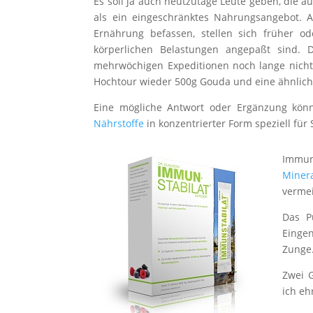
Es soll ja auch heutzutage Leute geben, die
als ein eingeschränktes Nahrungsangebot. 
Ernährung befassen, stellen sich früher o
körperlichen Belastungen angepaßt sind. 
mehrwöchigen Expeditionen noch lange nicht 
Hochtour wieder 500g Gouda und eine ähnli
Eine mögliche Antwort oder Ergänzung kö
Nährstoffe
in konzentrierter Form speziell für
Immun
Miner
vermei
Das P
Eingen
Zunge
Zwei G
ich eh