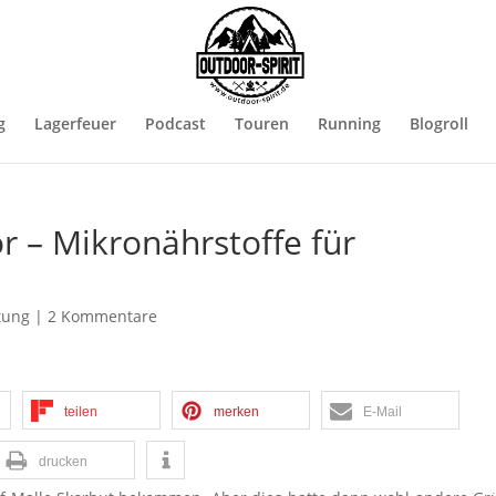
g
Lagerfeuer
Podcast
Touren
Running
Blogroll
 – Mikronährstoffe für
tung
|
2 Kommentare
teilen
merken
E-Mail
drucken