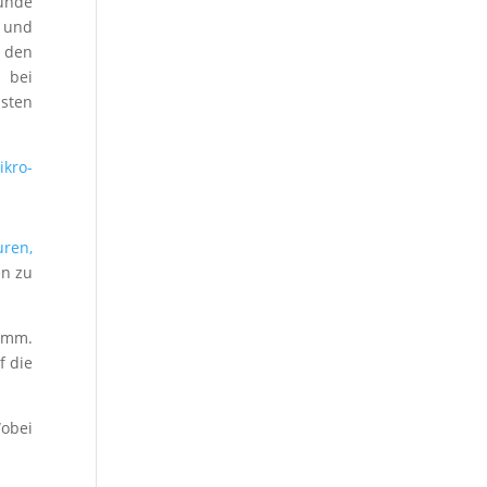
ründe
r und
 den
 bei
hsten
ikro-
uren,
en zu
amm.
f die
Wobei