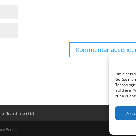
Um dir ein 
Geräteinfor
Technologie
auf dieser 
zurückziehs
Akze
e-Richtlinie (EU)
rdPress