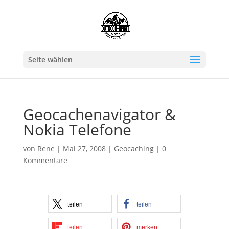
Seite wählen
Geocachenavigator &
Nokia Telefone
von
Rene
|
Mai 27, 2008
|
Geocaching
|
0
Kommentare
teilen
teilen
teilen
merken