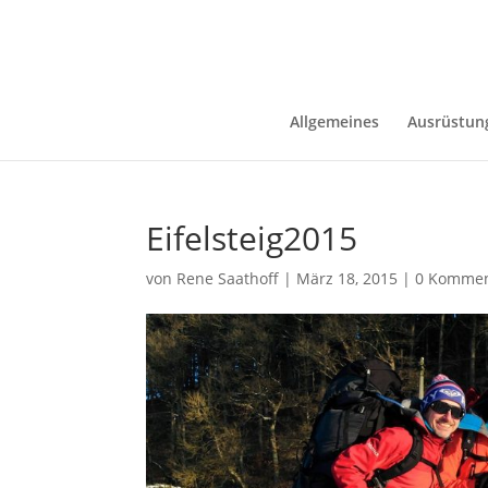
Allgemeines
Ausrüstun
Eifelsteig2015
von
Rene Saathoff
|
März 18, 2015
|
0 Kommen