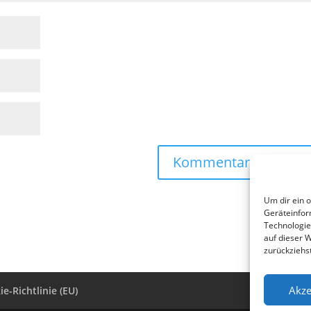
Um dir ein 
Geräteinfor
Technologie
auf dieser 
zurückziehs
Akze
e-Richtlinie (EU)