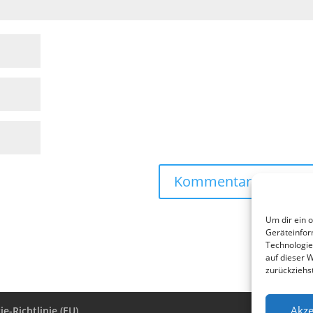
Um dir ein 
Geräteinfor
Technologie
auf dieser 
zurückziehs
Akze
e-Richtlinie (EU)