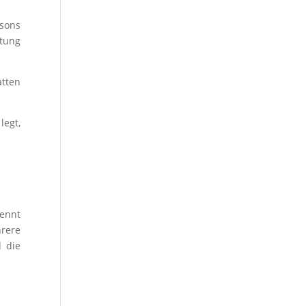
asons
stung
atten
legt,
ennt
rere
d die