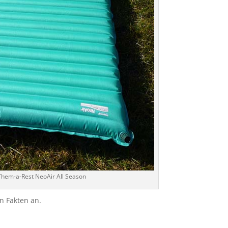
Them-a-Rest NeoAir All Season
n Fakten an.