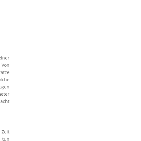
iner
 Von
atze
lche
bogen
meter
acht
 Zeit
u tun