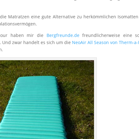
die Matratzen eine gute Alternative zu herkömmlichen Isomatten
olationsvermögen.
eltour haben mir die
Bergfreunde.de
freundlicherweise eine so
. Und zwar handelt es sich um die
NeoAir All Season von Therm-a-
n.