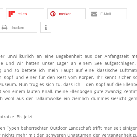
teilen
merken
E-Mail
drucken
r unwillkürlich an eine Begebenheit aus der Anfangszeit me
e und wir hatten unser Lager an einem See aufgeschlagen.
 und so bettete ich mein Haupt auf eine klassische Luftmatr
 Kopf und einer für den Rest vom Körper. Ihr kennt sicher so
useum. Nun trug es sich zu, dass ich – den Kopf auf die Ellen
tet von einem lauten Knall, meine Ellenbogen gute zwanzig Zenti
ich wohl aus der Talkumwolke ein ziemlich dummes Gesicht gem
tratze. Bis jetzt…
en Typen beherrschten Outdoor Landschaft trifft man seit einiger
ar nichts mehr mit den schweren Ungetümen der Vergangenheit z