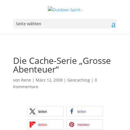
Seite wählen
Die Cache-Serie „Grosse
Abenteuer“
von
Rene
|
März 12, 2008
|
Geocaching
|
0
Kommentare
teilen
teilen
teilen
merken