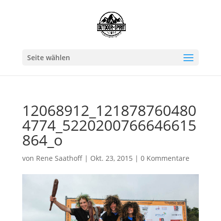
Seite wählen
12068912_121878760480
4774_5220200766646615
864_o
von
Rene Saathoff
|
Okt. 23, 2015
|
0 Kommentare