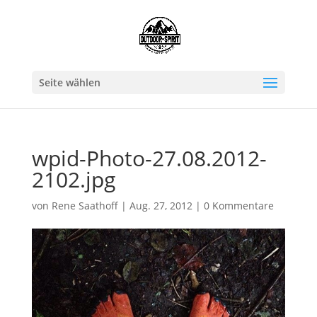
Seite wählen
wpid-Photo-27.08.2012-
2102.jpg
von
Rene Saathoff
|
Aug. 27, 2012
|
0 Kommentare