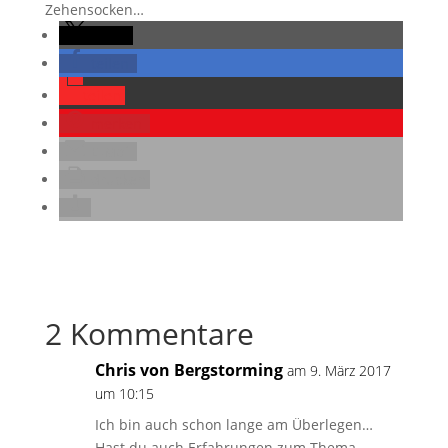
Zehensocken…
teilen
teilen
teilen
merken
E-Mail
drucken
2 Kommentare
Chris von Bergstorming
am 9. März 2017
um 10:15
Ich bin auch schon lange am Überlegen…
Hast du auch Erfahrungen zum Thema